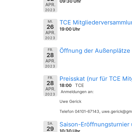
09:30 Uhr
APR.
2023
TCE Mitgliederversammlu
MI.
26
19:00 Uhr
APR.
2023
Öffnung der Außenplätze (
FR.
28
APR.
2023
Preisskat (nur für TCE Mit
FR.
28
18:00
TCE
APR.
Anmeldungen an:
2023
Uwe Gerick
Telefon 04101-67143,
uwe.gerick@gm
Saison-Eröffnungsturnier
SA.
29
10:30 Uhr