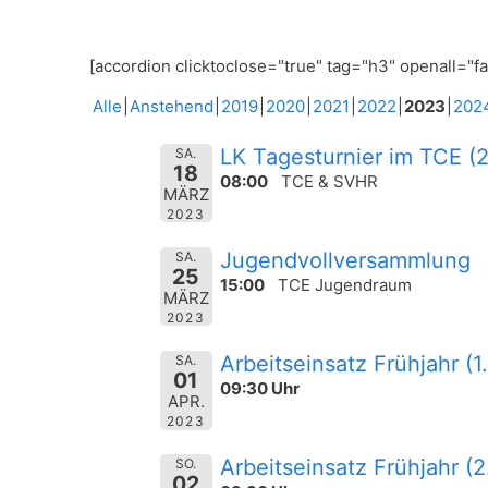
[accordion clicktoclose="true" tag="h3" openall="f
Alle
Anstehend
2019
2020
2021
2022
2023
202
LK Tagesturnier im TCE (2
SA.
18
08:00
TCE & SVHR
MÄRZ
2023
Jugendvollversammlung
SA.
25
15:00
TCE Jugendraum
MÄRZ
2023
Arbeitseinsatz Frühjahr (1
SA.
01
09:30 Uhr
APR.
2023
Arbeitseinsatz Frühjahr (2
SO.
02