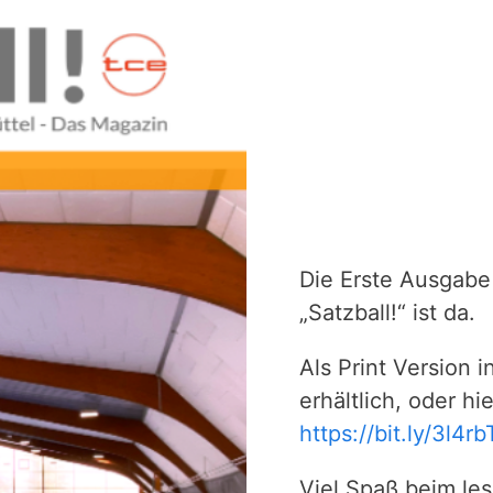
Die Erste Ausgab
„Satzball!“ ist da.
Als Print Version 
erhältlich, oder hi
https://bit.ly/3l4rb
Viel Spaß beim les