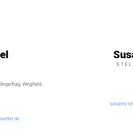
el
Sus
STEL
SlingerBag, Wingfield,
susanne.hi
uettel.de