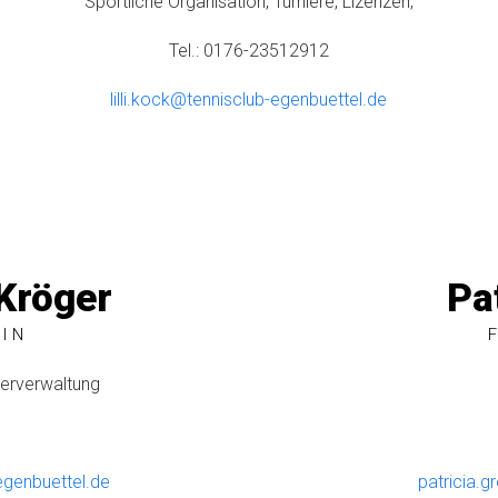
Sportliche Organisation, Turniere, Lizenzen,
Tel.: 0176-23512912
lilli.kock@tennisclub-egenbuettel.de
Kröger
Pa
IN
derverwaltung
egenbuettel.de
patricia.g