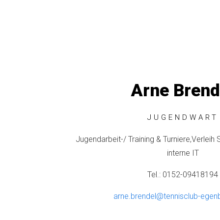
Arne Brend
JUGENDWART
Jugendarbeit-/ Training & Turniere,
Verleih 
interne IT
Tel.: 0152-09418194
arne.brendel@tennisclub-egenb