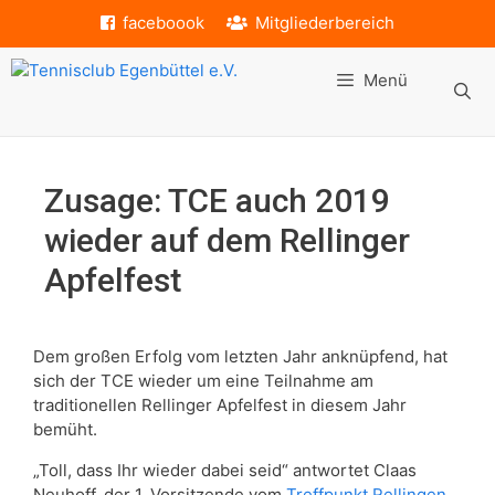
Zum
faceboook
Mitgliederbereich
Inhalt
springen
Menü
Zusage: TCE auch 2019
wieder auf dem Rellinger
Apfelfest
Dem großen Erfolg vom letzten Jahr anknüpfend, hat
sich der TCE wieder um eine Teilnahme am
traditionellen Rellinger Apfelfest in diesem Jahr
bemüht.
„Toll, dass Ihr wieder dabei seid“ antwortet Claas
Neuhoff, der 1. Vorsitzende vom
Treffpunkt Rellingen,