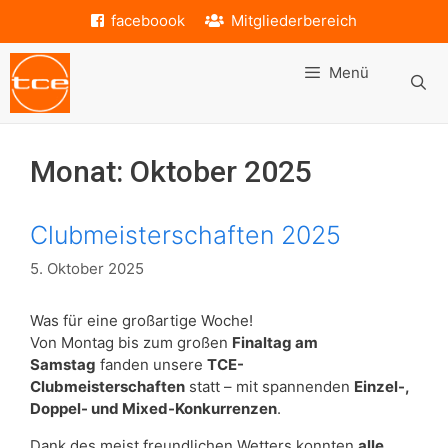
Zum
faceboook
Mitgliederbereich
Inhalt
springen
Menü
Monat:
Oktober 2025
Clubmeisterschaften 2025
5. Oktober 2025
Was für eine großartige Woche!
Von Montag bis zum großen
Finaltag am
Samstag
fanden unsere
TCE-
Clubmeisterschaften
statt – mit spannenden
Einzel-,
Doppel- und Mixed-Konkurrenzen
.
Dank des meist freundlichen Wetters konnten
alle