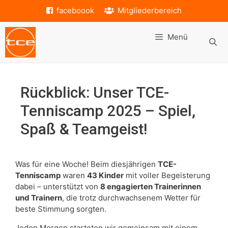
Zum
faceboook
Mitgliederbereich
Inhalt
springen
Menü
Rückblick: Unser TCE-
Tenniscamp 2025 – Spiel,
Spaß & Teamgeist!
Was für eine Woche! Beim diesjährigen
TCE-
Tenniscamp
waren
43 Kinder
mit voller Begeisterung
dabei – unterstützt von
8 engagierten Trainerinnen
und Trainern
, die trotz durchwachsenem Wetter für
beste Stimmung sorgten.
Jeden Morgen starteten wir gemeinsam mit einem