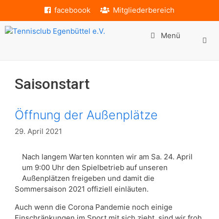
Zum
faceboook
Mitgliederbereich
Inhalt
springen
Menü
Saisonstart
Öffnung der Außenplätze
29. April 2021
Nach langem Warten konnten wir am Sa. 24. April
um 9:00 Uhr den Spielbetrieb auf unseren
Außenplätzen freigeben und damit die
Sommersaison 2021 offiziell einläuten.
Auch wenn die Corona Pandemie noch einige
Einschränkungen im Sport mit sich zieht, sind wir froh