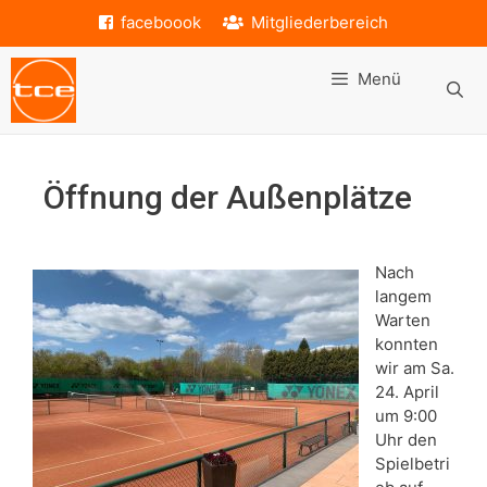
Zum
faceboook
Mitgliederbereich
Inhalt
springen
Menü
Öffnung der Außenplätze
Nach
langem
Warten
konnten
wir am Sa.
24. April
um 9:00
Uhr den
Spielbetri