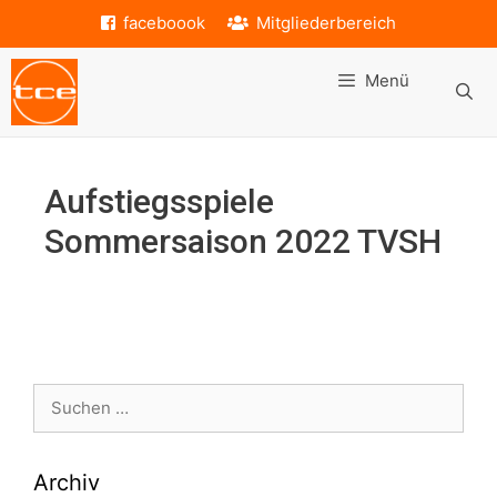
Zum
faceboook
Mitgliederbereich
Inhalt
springen
Menü
Aufstiegsspiele
Sommersaison 2022 TVSH
Suche
nach:
Archiv