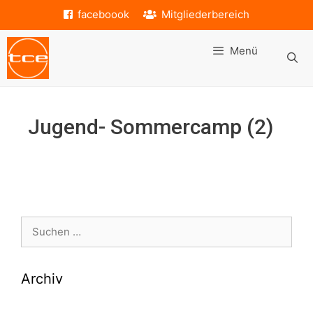
Zum
faceboook
Mitgliederbereich
Inhalt
springen
Menü
Jugend- Sommercamp (2)
Suche
nach:
Archiv