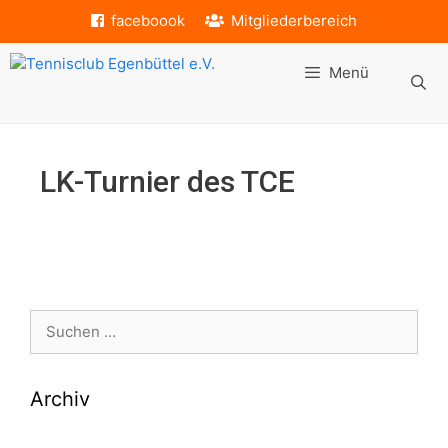
Zum
faceboook
Mitgliederbereich
Inhalt
springen
Menü
LK-Turnier des TCE
Suche
nach:
Archiv