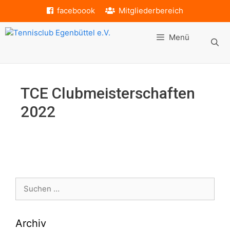
Zum
faceboook
Mitgliederbereich
Inhalt
springen
Menü
TCE Clubmeisterschaften
2022
Suche
nach:
Archiv